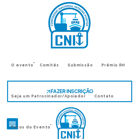
O evento
Comitês
Submissão
Prêmio RH
FAZER INSCRIÇÃO
Seja um Patrocinador/Apoiador
Contato
Fotos do Evento
co
bu
nfe